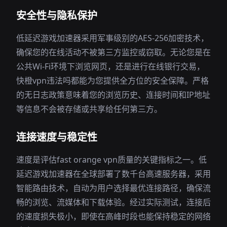
安全性与隐私保护
低延迟游戏加速器采用军事级别的AES-256加密技术，
确保您的在线活动不被第三方监控或窃取。无论您是在
公共Wi-Fi环境下浏览网页，还是进行在线银行交易，
快橙vpn违法吗都能为您提供全方位的安全保障。严格
的无日志政策意味着您的浏览历史、连接时间和IP地址
等信息不会被存储或共享给任何第三方。
连接速度与稳定性
速度是评估fast orange vpn质量的关键指标之一。低
延迟游戏加速器在全球部署了数千台高速服务器，采用
智能路由技术，自动为用户选择最优连接路径，确保流
畅的浏览、流媒体和下载体验。经过实际测试，连接后
的速度损失极小，即使在高峰时段也能保持稳定的网络