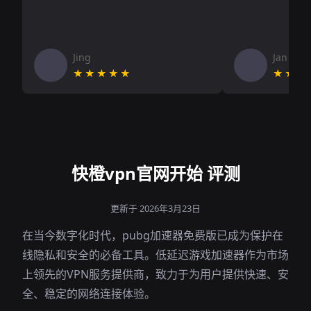
Jing
Jan V
★★★★★
★★★
快橙vpn官网开始 评测
更新于 2026年3月23日
在当今数字化时代，pubg加速器免费版已成为保护在
线隐私和安全的必备工具。低延迟游戏加速器作为市场
上领先的VPN服务提供商，致力于为用户提供快速、安
全、稳定的网络连接体验。