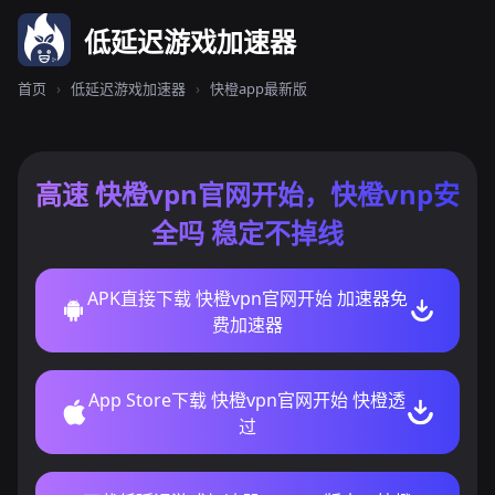
低延迟游戏加速器
首页
›
低延迟游戏加速器
›
快橙app最新版
高速 快橙vpn官网开始，快橙vnp安
全吗 稳定不掉线
APK直接下载 快橙vpn官网开始 加速器免
费加速器
App Store下载 快橙vpn官网开始 快橙透
过